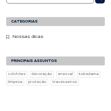
CATEGORIAS
Nossas dicas
PRINCIPAIS ASSUNTOS
colchões
decoração
enxoval
kokedama
limpeza
proteção
travesseiros