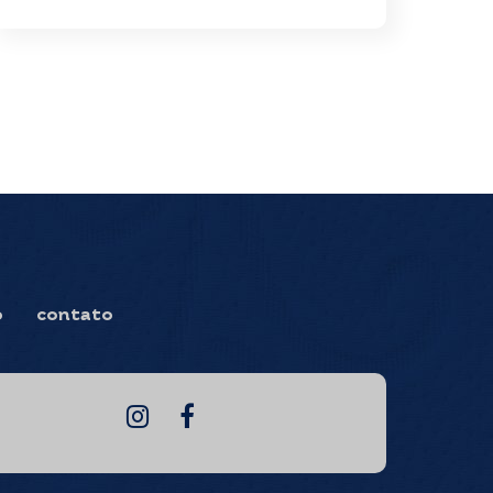
o
contato