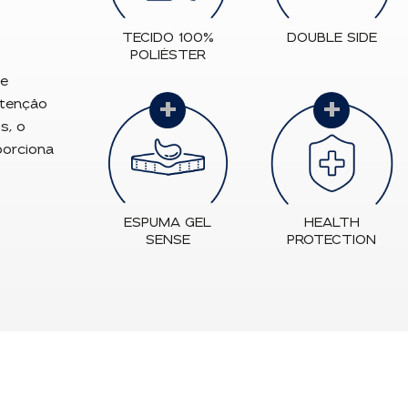
TECIDO 100%
DOUBLE SIDE
POLIÉSTER
de
+
+
etenção
s, o
porciona
ESPUMA GEL
HEALTH
SENSE
PROTECTION