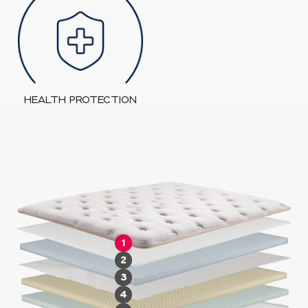
HEALTH PROTECTION
1
2
3
4